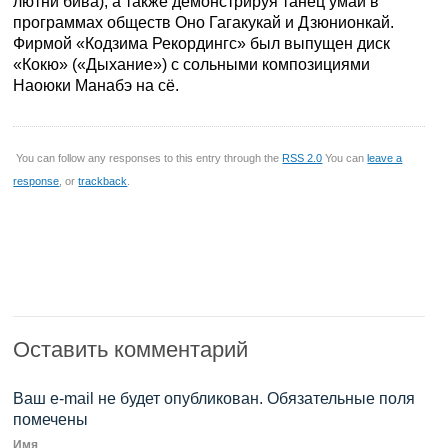
лютни бива), а также демонстрируя танец умаи в
программах обществ Оно Гагакукай и Дзюнионкай.
Фирмой «Кодзима Рекордингс» был выпущен диск
«Кокю» («Дыхание») с сольными композициями
Наоюки Манабэ на сё.
You can follow any responses to this entry through the
RSS 2.0
You can
leave a
response
, or
trackback
.
Оставить комментарий
Ваш e-mail не будет опубликован. Обязательные поля
помечены
Имя