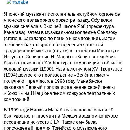
Японский музыкант, исполнитель на губном органе сё
японского придворного оркестра гагаку. Обучался
музыке сначала в Высшей школе Яэй (префектура
Канагава), затем в музыкальном колледже Сэндзоку
(степень бакалавра по пению и композиции). Затем
закончил бакалавриат на отделении японской
традиционной музыки (гагаку) в Токийском Институте
Искусств. Сочинение Н. Манабэ «Злой цвет любви»
было отмечено на XIV Конкурсе композиции в области
хоровой музыки (1990). На аналогичном XVIII конкурсе
(1994) другое его произведение «Зелёная змея»
получило I премию, а в 1998 году Манабэ-сан
завоевал Первый приз за исполнение своей пьесы
«Кокю II» на I Национальном конкурсе театральных
композиций.
В 1999 году Наоюки Манабэ как исполнитель на сё
был удостоен II премии на Международном конкурсе
ассоциации искусств JILA. Также ему была
присуждена II премия Токийского музыкального