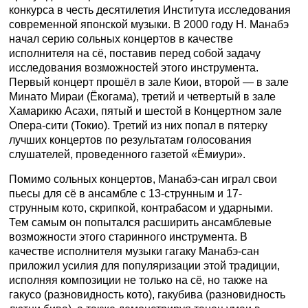
конкурса в честь десятилетия Института исследования
современной японской музыки. В 2000 году Н. Манабэ
начал серию сольных концертов в качестве
исполнителя на сё, поставив перед собой задачу
исследования возможностей этого инструмента.
Первый концерт прошёл в зале Киои, второй — в зале
Минато Мираи (Ёкогама), третий и четвертый в зале
Хамарикю Асахи, пятый и шестой в Концертном зале
Опера-сити (Токио). Третий из них попал в пятерку
лучших концертов по результатам голосования
слушателей, проведенного газетой «Ёмиури».
Помимо сольных концертов, Манабэ-сан играл свои
пьесы для сё в ансамбле с 13-струнным и 17-
струнным кото, скрипкой, контрабасом и ударными.
Тем самым он попытался расширить ансамблевые
возможности этого старинного инструмента. В
качестве исполнителя музыки гагаку Манабэ-сан
приложил усилия для популяризации этой традиции,
исполняя композиции не только на сё, но также на
гакусо (разновидность кото), гакубива (разновидность