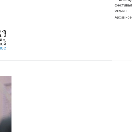
III Ме
фестивал
открыт
Архив нов
ика
ый
я»,
ой
нее