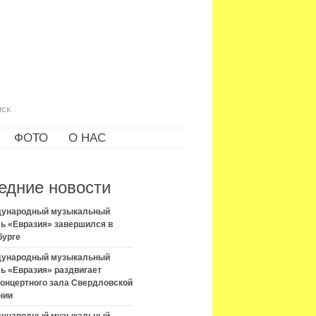
ФОТО
О НАС
едние новости
ждународный музыкальный
ь «Евразия» завершился в
бурге
ждународный музыкальный
ь «Евразия» раздвигает
концертного зала Свердловской
нии