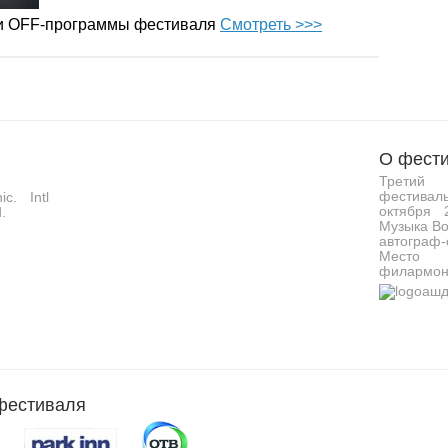
 и OFF-программы фестиваля
Смотреть >>>
О фести
Третий 
фестивал
c. Intl
октября 
.
Музыка Во
автограф-
Место 
филармон
фестиваля