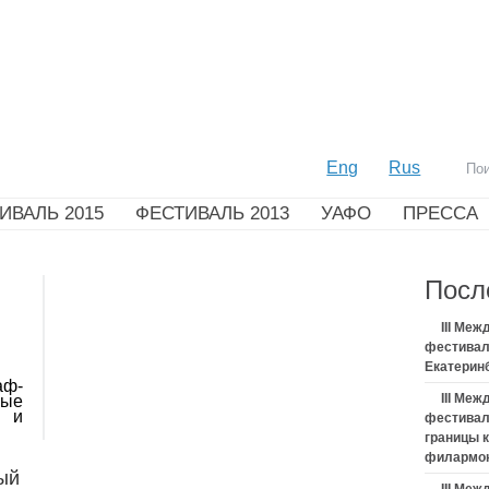
Eng
Rus
ИВАЛЬ 2015
ФЕСТИВАЛЬ 2013
УАФО
ПРЕССА
Посл
III Ме
фестивал
Екатерин
аф-
III Ме
мые
и и
фестивал
границы 
филармо
ый