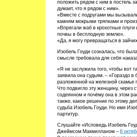
положить рядом с ним в постель з
думает, что я рядом с ним».
«Вместе с подругами мы вызывали
камням мокрыми тряпками и произ
«Впрягали жаб в крохотные плуги
почвы в бесплодную землю».
«Да, я могу превращаться в зайчих
Изобель Гоуди созналась, что была
смысле требовала для себя наказ
«Я не заслужила того, чтобы вот т
заявила она судьям. – «Гораздо в
разложенной на железной скамье 
Что подвигло эту женщину, через с
содеянном и почёму она в этом ра
также, какое решение по этому де
судьба Изобель Гоуди. Но имя Изоб
партитур.
Слушайте «Исповедь Изобель Гоу
Джеймсом Макмилланом –
8 октяб