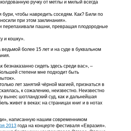
аколдованную ручку от метлы и милый всегда
 бури, чтобы навредить соседям. Как? Били по
носили при этом заклинания».
 и перепахивали пашни, превращая плодородные
у и кошку».
 ведьмой более 15 лет и на суде в буквальном
ания.
ак безнаказанно сидеть здесь среди вас», –
 большей степени мне подходит быть
пыток».
только лет занятий чёрной магией, признаться в
скаялась, к сожалению, неизвестно. Неизвестно
лу вынес шотландский суд, как и дальнейшая
ель живет в веках: на страницах книг и в нотах
ди», написанную нашим современником
ря 2013
года на концерте фестиваля «Евразия».