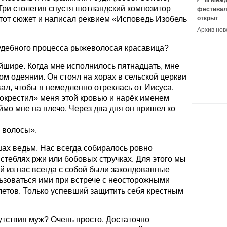
III Ме
Три столетия спустя шотландский композитор
фестивал
от сюжет и написал реквием «Исповедь Изобель
открыт
Архив нов
судебного процесса рыжеволосая красавица?
йшире. Когда мне исполнилось пятнадцать, мне
ом одеянии. Он стоял на хорах в сельской церкви
вал, чтобы я немедленно отреклась от Иисуса.
окрестил» меня этой кровью и нарёк именем
ймо мне на плечо. Через два дня он пришел ко
е волосы».
ах ведьм. Нас всегда собиралось ровно
 стеблях ржи или бобовых стручках. Для этого мы
й из нас всегда с собой были заколдованные
ьзоваться ими при встрече с неосторожными
летов. Только успевший защитить себя крестным
сутствия муж? Очень просто. Достаточно