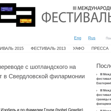
Eng
Rus
ИВАЛЬ 2015
ФЕСТИВАЛЬ 2013
УАФО
ПРЕССА
Посл
ереводе с шотландского на
III Ме
т в Свердловской филармонии
фестивал
Екатерин
III Ме
фестивал
границы 
филармо
 Изобель и по фамилии Гоуди (Isobel Gowdie)