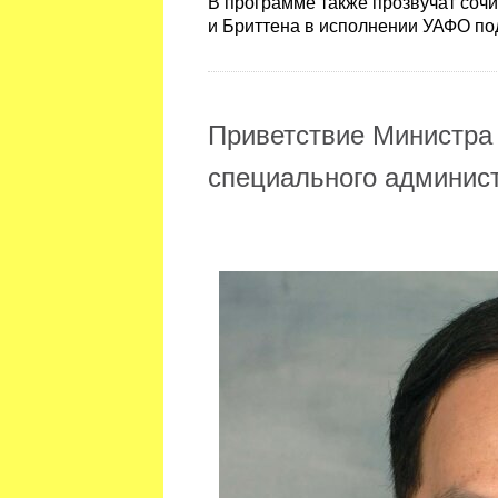
В программе также прозвучат соч
и Бриттена в исполнении УАФО п
Приветствие Министра
специального админист