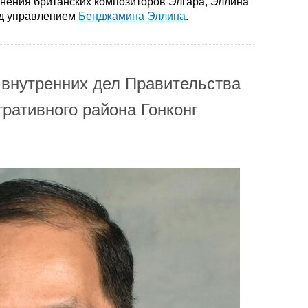
инения британских композиторов Элгара, Эллина
од управлением
Бенджамина Эллина
.
 внутренних дел Правительства
ративного района Гонконг