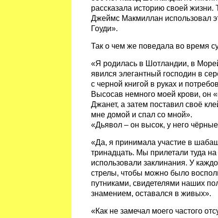
рассказала историю своей жизни. 
Джеймс Макмиллан использовал эт
Гоуди».
Так о чем же поведала во время 
«Я родилась в Шотландии, в Море
явился элегантный господин в сер
с черной книгой в руках и потребо
Высосав немного моей крови, он «
Джанет, а затем поставил своё кле
мне домой и спал со мной».
«Дьявол – он высок, у него чёрны
«Да, я принимала участие в шабаш
тринадцать. Мы прилетали туда на
использовали заклинания. У каждо
стрелы, чтобы можно было воспол
путниками, свидетелями наших по
знамением, оставался в живых».
«Как не замечал моего частого от