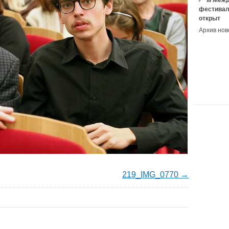
III Ме
фестивал
открыт
Архив нов
219_IMG_0770