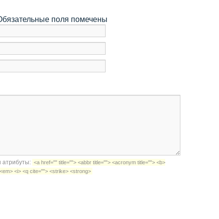
 Обязательные поля помечены
 и атрибуты:
<a href="" title=""> <abbr title=""> <acronym title=""> <b>
<em> <i> <q cite=""> <strike> <strong>