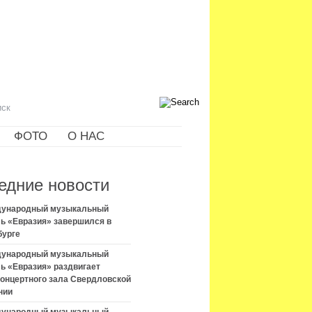
ФОТО
О НАС
едние новости
ждународный музыкальный
ь «Евразия» завершился в
бурге
ждународный музыкальный
ь «Евразия» раздвигает
концертного зала Свердловской
нии