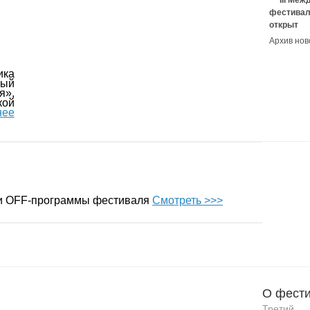
III Ме
фестивал
открыт
Архив нов
ика
ый
я»,
ой
нее
 и OFF-программы фестиваля
Смотреть >>>
О фести
Третий 