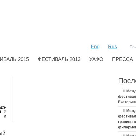
Eng
Rus
ИВАЛЬ 2015
ФЕСТИВАЛЬ 2013
УАФО
ПРЕССА
Посл
III Ме
фестивал
Екатерин
аф-
III Ме
мые
и и
фестивал
границы 
филармо
ый