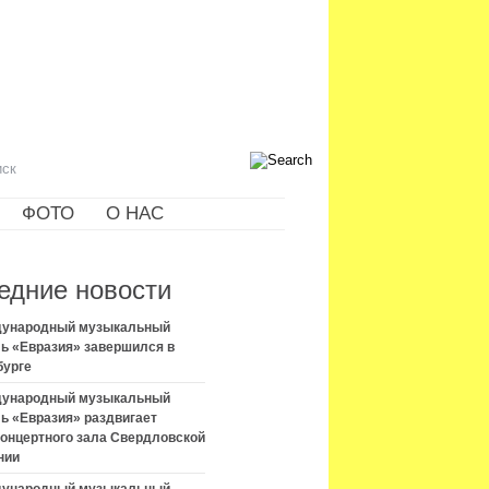
ФОТО
О НАС
едние новости
ждународный музыкальный
ь «Евразия» завершился в
бурге
ждународный музыкальный
ь «Евразия» раздвигает
концертного зала Свердловской
нии