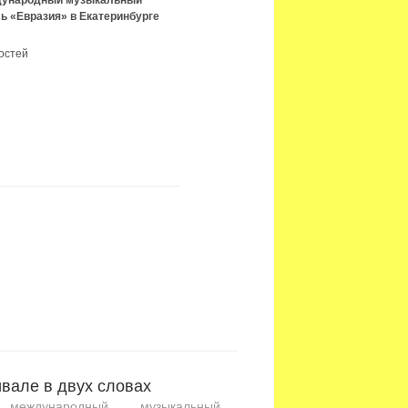
ждународный музыкальный
ь «Евразия» в Екатеринбурге
остей
вале в двух словах
международный музыкальный