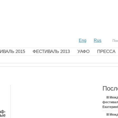
Eng
Rus
ИВАЛЬ 2015
ФЕСТИВАЛЬ 2013
УАФО
ПРЕССА
Посл
III Ме
фестивал
Екатерин
аф-
III Ме
мые