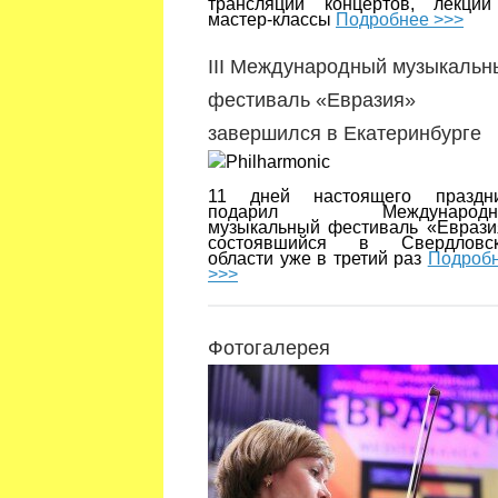
трансляции концертов, лекци
мастер-классы
Подробнее >>>
III Международный музыкальн
фестиваль «Евразия»
завершился в Екатеринбурге
11 дней настоящего праздн
подарил Международн
музыкальный фестиваль «Еврази
состоявшийся в Свердловск
области уже в третий раз
Подроб
>>>
Фотогалерея