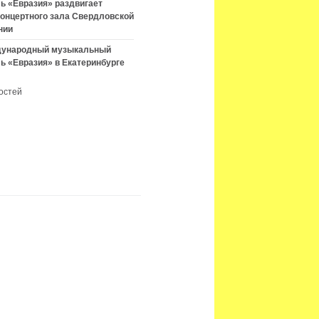
ь «Евразия» раздвигает
концертного зала Свердловской
нии
ждународный музыкальный
ь «Евразия» в Екатеринбурге
остей