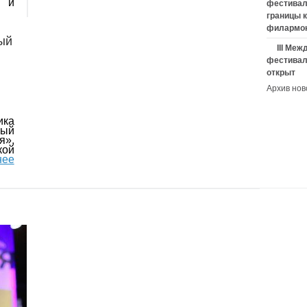
и и
фестивал
границы 
филармо
ый
III Ме
фестивал
открыт
Архив нов
ика
ый
я»,
ой
нее