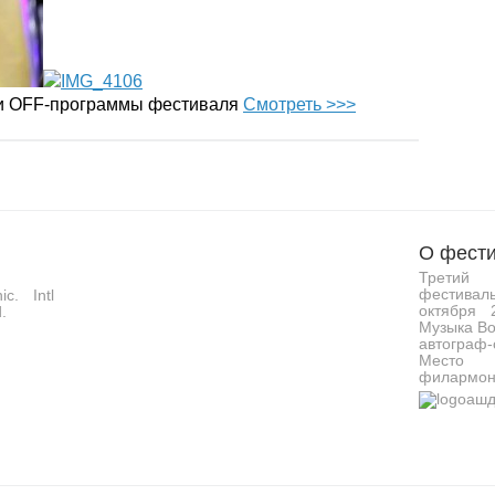
 и OFF-программы фестиваля
Смотреть >>>
О фести
Третий 
фестивал
c. Intl
октября 
.
Музыка Во
автограф-
Место 
филармон