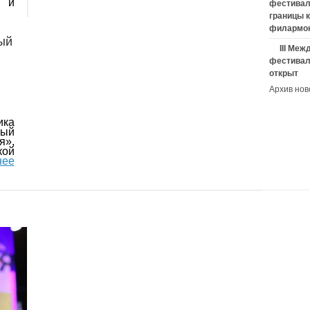
и и
фестивал
границы 
филармо
ый
III Ме
фестивал
открыт
Архив нов
ика
ый
я»,
ой
нее