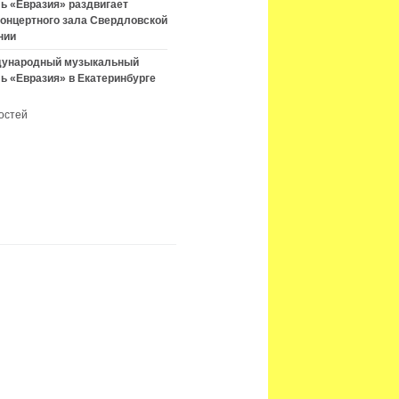
ь «Евразия» раздвигает
концертного зала Свердловской
нии
ждународный музыкальный
ь «Евразия» в Екатеринбурге
остей