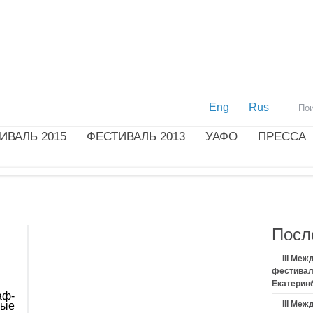
Eng
Rus
ИВАЛЬ 2015
ФЕСТИВАЛЬ 2013
УАФО
ПРЕССА
Посл
III Ме
фестивал
Екатерин
аф-
III Ме
мые