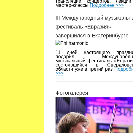
трансляции концертов, лекци
мастер-классы
Подробнее >>>
III Международный музыкальн
фестиваль «Евразия»
завершился в Екатеринбурге
11 дней настоящего праздн
подарил Международн
музыкальный фестиваль «Еврази
состоявшийся в Свердловск
области уже в третий раз
Подроб
>>>
Фотогалерея