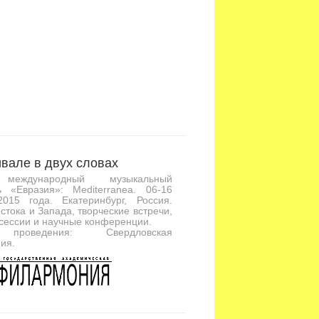
вале в двух словах
международный музыкальный
ь «Евразия»: Mediterranea. 06-16
2015 года. Екатеринбург, Россия.
стока и Запада, творческие встречи,
сессии и научные конференции.
проведения: Свердловская
ия.