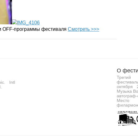
 и OFF-программы фестиваля
Смотреть >>>
О фести
Третий 
фестивал
c. Intl
октября 
.
Музыка Во
автограф-
Место 
филармон