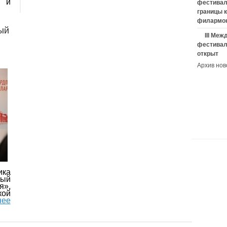
и и
фестивал
границы 
филармо
ый
III Ме
фестивал
открыт
Архив нов
ика
ый
я»,
ой
нее