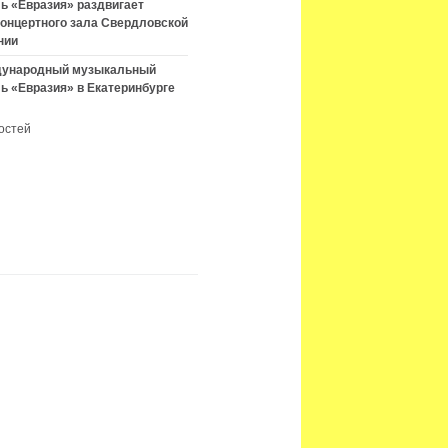
ь «Евразия» раздвигает
концертного зала Свердловской
нии
ждународный музыкальный
ь «Евразия» в Екатеринбурге
остей