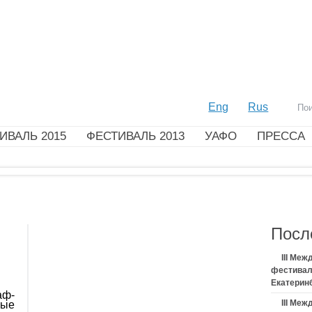
Eng
Rus
ИВАЛЬ 2015
ФЕСТИВАЛЬ 2013
УАФО
ПРЕССА
Посл
III Ме
фестивал
Екатерин
аф-
III Ме
мые