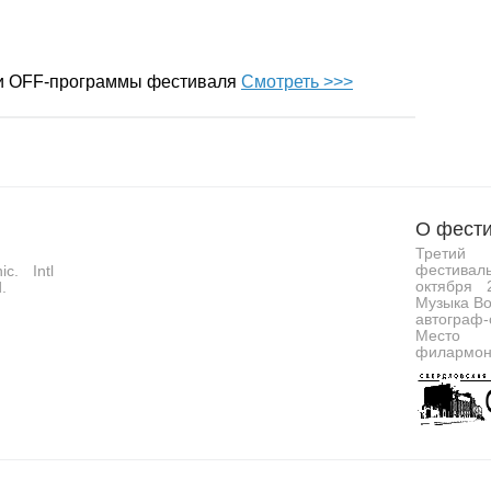
 и OFF-программы фестиваля
Смотреть >>>
О фести
Третий 
фестивал
c. Intl
октября 
.
Музыка Во
автограф-
Место 
филармон