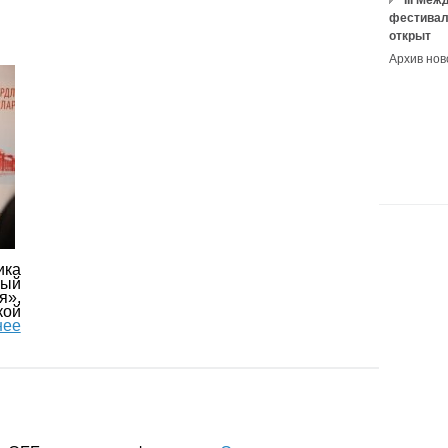
III Ме
фестивал
открыт
Архив нов
ика
ый
я»,
ой
нее