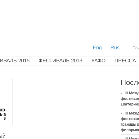
Eng
Rus
ИВАЛЬ 2015
ФЕСТИВАЛЬ 2013
УАФО
ПРЕССА
Посл
III Ме
фестивал
Екатерин
аф-
III Ме
мые
и и
фестивал
границы 
филармо
ый