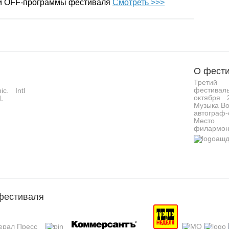
 и OFF-программы фестиваля
Смотреть >>>
О фести
Третий 
фестивал
c. Intl
октября 
.
Музыка Во
автограф-
Место 
филармон
фестиваля