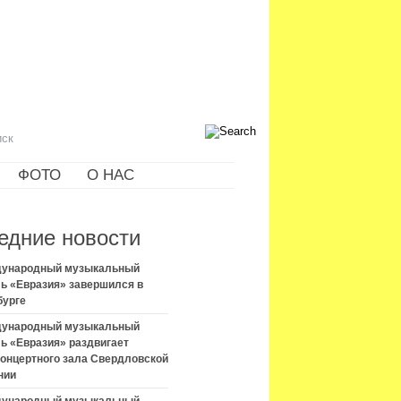
ФОТО
О НАС
едние новости
ждународный музыкальный
ь «Евразия» завершился в
бурге
ждународный музыкальный
ь «Евразия» раздвигает
концертного зала Свердловской
нии