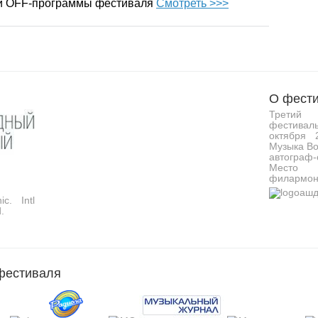
 и OFF-программы фестиваля
Смотреть >>>
О фести
Третий 
фестивал
октября 
Музыка Во
автограф-
Место 
филармон
c. Intl
.
фестиваля