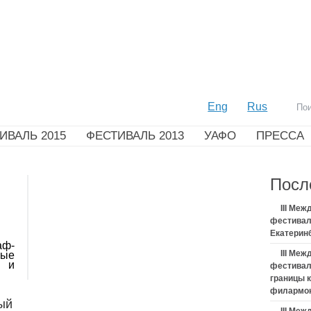
Eng
Rus
ИВАЛЬ 2015
ФЕСТИВАЛЬ 2013
УАФО
ПРЕССА
Посл
III Ме
фестивал
Екатерин
аф-
III Ме
мые
и и
фестивал
границы 
филармо
ый