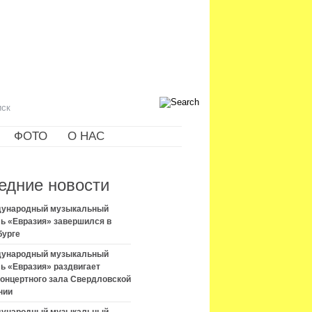
ФОТО
О НАС
едние новости
ждународный музыкальный
ь «Евразия» завершился в
бурге
ждународный музыкальный
ь «Евразия» раздвигает
концертного зала Свердловской
нии