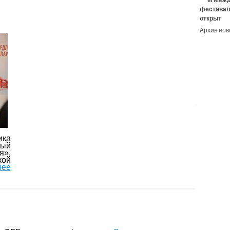
III Ме
фестивал
открыт
Архив нов
ика
ый
я»,
ой
нее