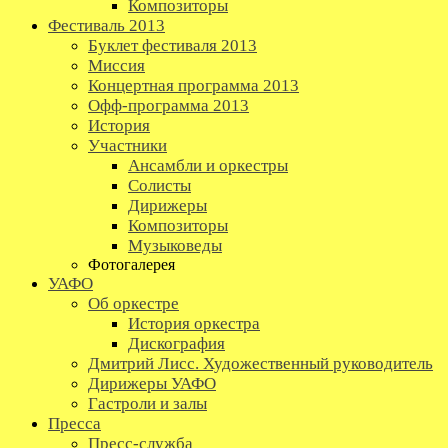
Композиторы
Фестиваль 2013
Буклет фестиваля 2013
Миссия
Концертная программа 2013
Офф-программа 2013
История
Участники
Ансамбли и оркестры
Солисты
Дирижеры
Композиторы
Музыковеды
Фотогалерея
УАФО
Об оркестре
История оркестра
Дискография
Дмитрий Лисс. Художественный руководитель
Дирижеры УАФО
Гастроли и залы
Пресса
Пресс-служба