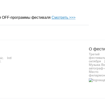
 и OFF-программы фестиваля
Смотреть >>>
О фести
Третий 
фестивал
c. Intl
октября 
.
Музыка Во
автограф-
Место 
филармон