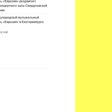
ь «Евразия» раздвигает
концертного зала Свердловской
нии
ждународный музыкальный
ь «Евразия» в Екатеринбурге
остей