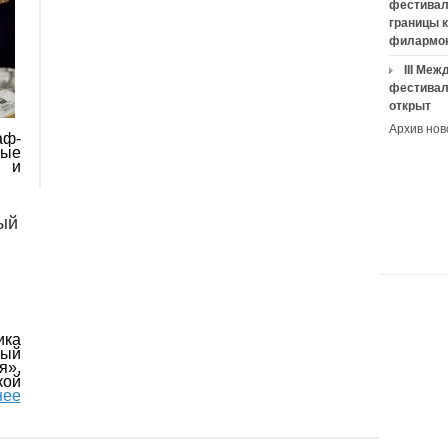
фестивал
границы 
филармо
III Ме
фестивал
открыт
Архив нов
аф-
мые
и и
ый
ика
ый
я»,
ой
нее