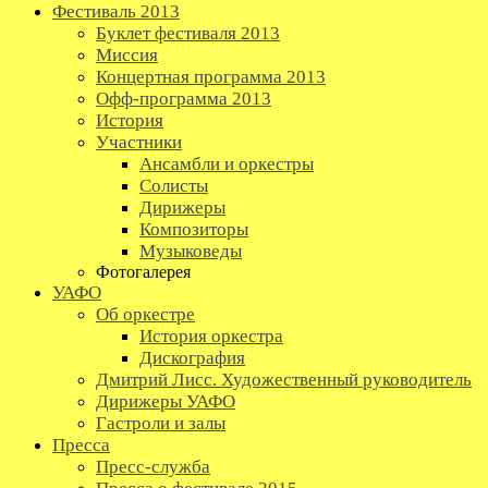
Фестиваль 2013
Буклет фестиваля 2013
Миссия
Концертная программа 2013
Офф-программа 2013
История
Участники
Ансамбли и оркестры
Солисты
Дирижеры
Композиторы
Музыковеды
Фотогалерея
УАФО
Об оркестре
История оркестра
Дискография
Дмитрий Лисс. Художественный руководитель
Дирижеры УАФО
Гастроли и залы
Пресса
Пресс-служба