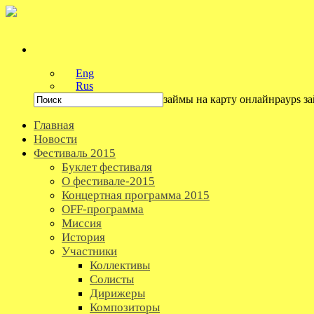
Eng
Rus
займы на карту онлайнpayps з
Главная
Новости
Фестиваль 2015
Буклет фестиваля
О фестивале-2015
Концертная программа 2015
OFF-программа
Миссия
История
Участники
Коллективы
Солисты
Дирижеры
Композиторы