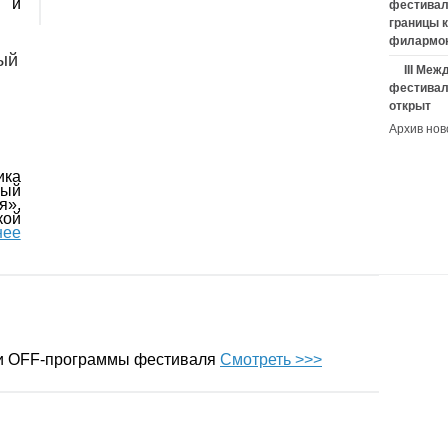
и и
фестивал
границы 
филармо
ый
III Ме
фестивал
открыт
Архив нов
ика
ый
я»,
ой
нее
 и OFF-программы фестиваля
Смотреть >>>