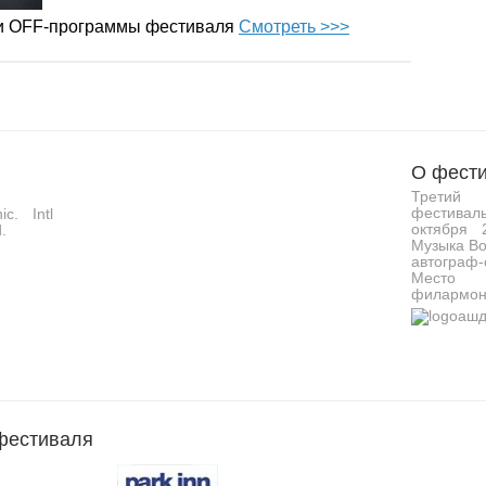
 и OFF-программы фестиваля
Смотреть >>>
О фести
Третий 
фестивал
c. Intl
октября 
.
Музыка Во
автограф-
Место 
филармон
фестиваля