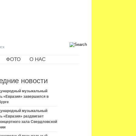
ФОТО
О НАС
едние новости
ждународный музыкальный
ь «Евразия» завершился в
бурге
ждународный музыкальный
ь «Евразия» раздвигает
концертного зала Свердловской
нии