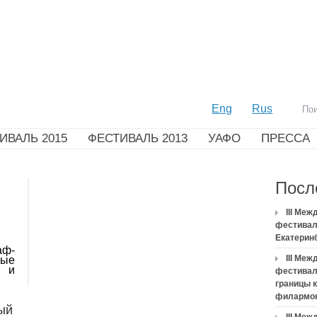
Eng
Rus
ИВАЛЬ 2015
ФЕСТИВАЛЬ 2013
УАФО
ПРЕССА
Посл
III Ме
фестивал
Екатерин
аф-
III Ме
мые
и и
фестивал
границы 
филармо
ый