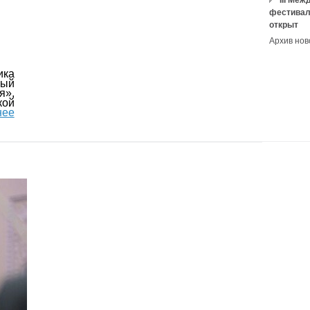
III Ме
фестивал
открыт
Архив нов
ика
ый
я»,
ой
нее