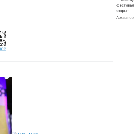
III Ме
фестивал
открыт
Архив нов
ика
ый
я»,
ой
нее