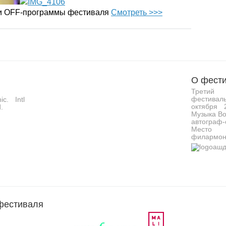
 и OFF-программы фестиваля
Смотреть >>>
О фести
Третий 
фестивал
c. Intl
октября 
.
Музыка Во
автограф-
Место 
филармон
фестиваля