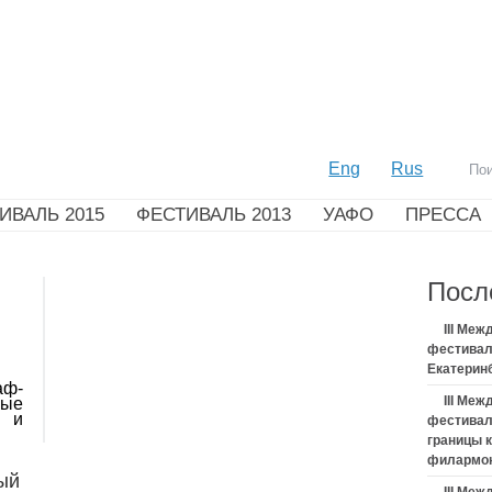
Eng
Rus
ИВАЛЬ 2015
ФЕСТИВАЛЬ 2013
УАФО
ПРЕССА
Посл
III Ме
фестивал
Екатерин
аф-
III Ме
мые
и и
фестивал
границы 
филармо
ый