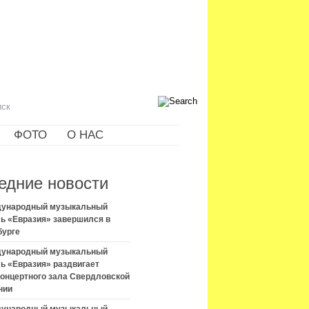
ФОТО
О НАС
едние новости
ждународный музыкальный
ь «Евразия» завершился в
бурге
ждународный музыкальный
ь «Евразия» раздвигает
концертного зала Свердловской
нии