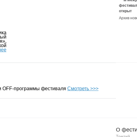
III Ме
фестивал
открыт
Архив нов
ика
ый
я»,
ой
нее
 и OFF-программы фестиваля
Смотреть >>>
О фести
Третий 