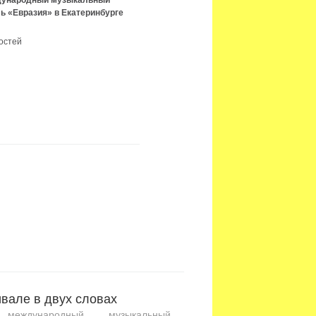
ждународный музыкальный
ь «Евразия» в Екатеринбурге
остей
вале в двух словах
международный музыкальный