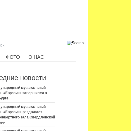
ФОТО
О НАС
едние новости
ждународный музыкальный
ь «Евразия» завершился в
бурге
ждународный музыкальный
ь «Евразия» раздвигает
концертного зала Свердловской
нии