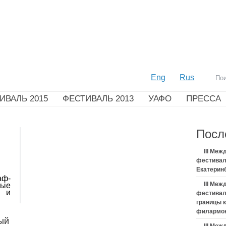
Eng
Rus
ИВАЛЬ 2015
ФЕСТИВАЛЬ 2013
УАФО
ПРЕССА
Посл
III Ме
фестивал
Екатерин
аф-
III Ме
мые
и и
фестивал
границы 
филармо
ый