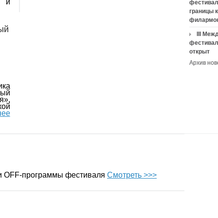
и и
фестивал
границы 
филармо
ый
III Ме
фестивал
открыт
Архив нов
ика
ый
я»,
ой
нее
 и OFF-программы фестиваля
Смотреть >>>