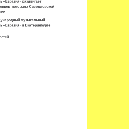
ь «Евразия» раздвигает
концертного зала Свердловской
нии
ждународный музыкальный
ь «Евразия» в Екатеринбурге
остей