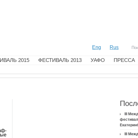
Eng
Rus
ИВАЛЬ 2015
ФЕСТИВАЛЬ 2013
УАФО
ПРЕССА
Посл
III Ме
фестивал
Екатерин
аф-
III Ме
мые