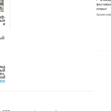
III Ме
фестивал
открыт
Архив нов
аф-
мые
и и
ый
ика
ый
я»,
ой
нее