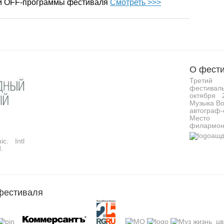
 и OFF-программы фестиваля
Смотреть >>>
О фести
Третий 
фестивал
октября 
Музыка Во
автограф-
Место 
филармон
c. Intl
.
фестиваля