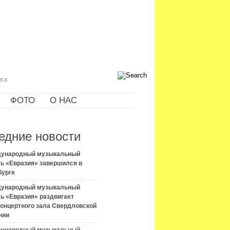
ФОТО
О НАС
едние новости
ждународный музыкальный
ь «Евразия» завершился в
бурге
ждународный музыкальный
ь «Евразия» раздвигает
концертного зала Свердловской
нии