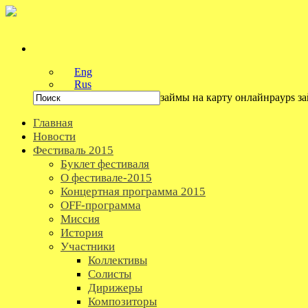
Eng
Rus
займы на карту онлайнpayps з
Главная
Новости
Фестиваль 2015
Буклет фестиваля
О фестивале-2015
Концертная программа 2015
OFF-программа
Миссия
История
Участники
Коллективы
Солисты
Дирижеры
Композиторы